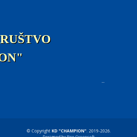
DRUŠTVO
ON"
--
© Copyright
KD "CHAMPION"
. 2019-
2026
.
Designed by
Biro Greensoft