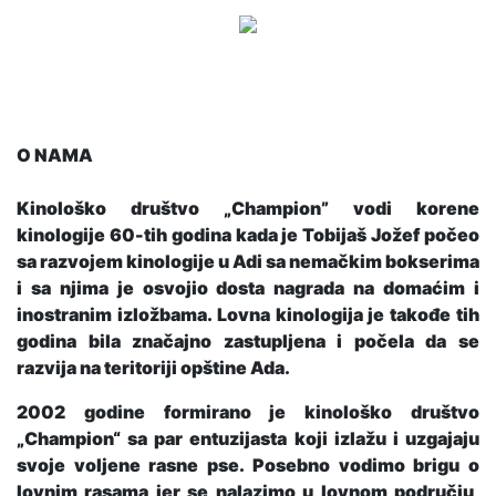
O NAMA
Kinološko društvo
„Champion”
vodi korene
kinologije 60-tih godina kada je Tobijaš Jožef počeo
sa razvojem kinologije u Adi sa nemačkim bokserima
i sa njima je osvojio dosta nagrada na domaćim i
inostranim izložbama. Lovna kinologija je takođe tih
godina bila značajno zastupljena i počela da se
razvija na teritoriji opštine Ada.
2002 godine formirano je kinološko društvo
„Champion“ sa par entuzijasta koji izlažu i uzgajaju
svoje voljene rasne pse. Posebno vodimo brigu o
lovnim rasama jer se nalazimo u lovnom području,