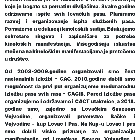
koje je bogato sa pernatim divljačima. Svake godine
održavamo ispite svih lovačkih pasa. Planiramo
razvoj i organizovanje ispita službenih pasa.
Pomažemo u edukaciji kinoloških sudija. Edukujemo
sekretare ringova i zapisničare za potrebe
kinoloških manifestacija. Višegodišnja iskustva
stečena na kinološkim manifestacijama je pretočeno
u društvo.
Od 2003-2009.godine organizovali smo šest
nacionalnih izložbi - CAC. 2010.godine dobili smo
mogućnost da prvi put organizujemo međunarodnu
izložbu pasa svih rasa - CACIB. Pored izložbe pasa
organizujemo i održavamo i CACT utakmice, a 2018.
godine smo, zajedno sa Lovačkim Savezom
Vojvodine, organizovali prvenstvo Bačke i
Vojvodine - kup Lovac i Pas. Na Kup-u Lovac i pas
smo dobili visko priznanje za organizaciju
manifestacije od Lovačkog Saveza Vojvodine i